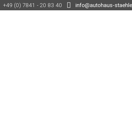
+49 (0) 7841 - 20 83 40
info@autohaus-staehle
zeuge
Marken
Camper mieten
Autohaus
Kont