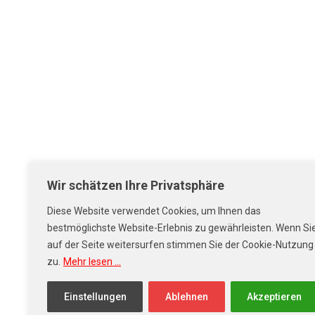
Auch die regelmäßige Hauptuntersuchung (TÜV) inkl
zuverlässig. Ein besonderes Highlight ist unsere Wo
uns genau richtig. Unsere modernen und gut ausgesta
Wochenendtrip oder längere Tour – bei uns finden S
Besuchen Sie unser Autohaus in Achern und überzeu
attraktiven Angeboten. Wir freuen uns darauf, Sie 
nächsten Urlaubs mit dem Wohnmobil.
Wir schätzen Ihre Privatsphäre
Weitere Informationen zum offiziellen Kraftstoffve
Diese Website verwendet Cookies, um Ihnen das
neuer Personenkraftwagen können dem "Leitfaden ü
bestmöglichste Website-Erlebnis zu gewährleisten. Wenn Si
entnommen werden, der an allen Verkaufsstellen und
auf der Seite weitersurfen stimmen Sie der Cookie-Nutzung
zu.
Mehr lesen ...
Diese Website ist durch reCAPTCHA geschützt und 
Einstellungen
Ablehnen
Akzeptieren